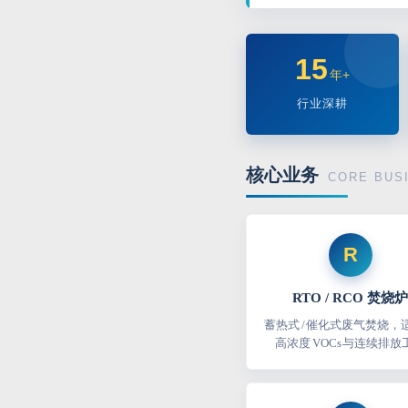
15
年+
行业深耕
核心业务
CORE BUS
R
RTO / RCO 焚烧炉
蓄热式 / 催化式废气焚烧，
高浓度 VOCs 与连续排放