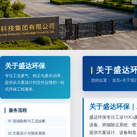
关于盛达环保
关于盛达
专注工业废气、粉尘与废水治理，
您的位置：
首页
»
关于我
提供从方案设计到交付运维的一站
式环保工程服务。
关于盛达环保｜
服务流程
盛达环保专注工业VOC
01 现场勘察与工况诊断
设备、焊烟除尘系统、喷
提供方案设计、设备制造
02 方案设计与预算测算