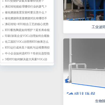
RTO焚烧炉设备具备哪些优势？
沸石转轮能处理哪些行业的废气？
催化燃烧装置安装时要注意什么？
催化燃烧和直接燃烧对比有哪些不
同？
沸石转轮+RTO组合工艺的核心优势
工业滤
RTO蓄热陶瓷如何维护？延长寿命核
心技巧
印刷/涂装企业VOCs治理如何合规验
收？
化工园区VOCs治理用RTO效果怎么
样？
RTO运行成本高？能耗与运维费用控
制
中小企业如何选RTO？性价比选型指
南
5塔RTO如何解决超大风量VOCs治
理？
生物