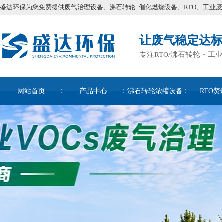
盛达环保为您免费提供废气治理设备、沸石转轮+催化燃烧设备、RTO、工业
让废气稳定达
专注RTO/沸石转轮・工
网站首页
产品中心
沸石转轮浓缩设备
RTO