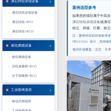
沸石转轮浓缩设备
案例选型参考
沸石转轮浓缩设备
如果您的项目属于中高浓
沸石转轮+RTO
沸石转轮浓缩设备
或沸石
粉尘、焊接、打磨、粉尘
沸石转轮+RCO
注：案例对应的排放标准依据《
DB12/524）设计，具
催化燃烧设备
项目区域覆盖：北京、天津
催化燃烧设备
活性炭吸附+RCO
分子筛吸附+RCO
工业喷烤漆房
移动式伸缩房
工业喷烤漆房