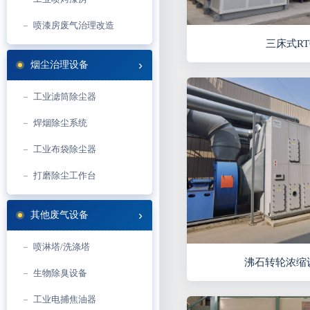
喷漆房废气治理改造
三床式R
烟尘治理设备
工业滤筒除尘器
焊烟除尘系统
工业布袋除尘器
打磨除尘工作台
其他废气设备
喷淋塔/洗涤塔
沸石转轮浓缩
生物除臭设备
工业电捕焦油器