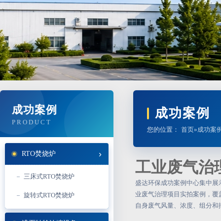
成功案例
成功案例
PRODUCT
您的位置：
首页
»
成功案
RTO焚烧炉
工业废气治
三床式RTO焚烧炉
盛达环保成功案例中心集中展
业废气治理项目实拍案例，覆
旋转式RTO焚烧炉
自身废气风量、浓度、组分和