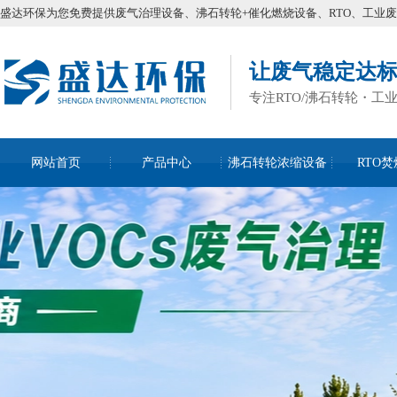
盛达环保为您免费提供废气治理设备、沸石转轮+催化燃烧设备、RTO、工业
让废气稳定达
专注RTO/沸石转轮・工
网站首页
产品中心
沸石转轮浓缩设备
RTO