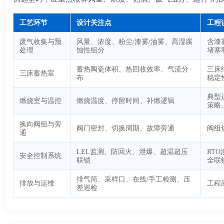
工艺环节
设计关注点
工程
废气收集与预
风量、浓度、粉尘/漆雾/油雾、高湿腐
含漆
处理
蚀性组分
堵塞
蓄热陶瓷体积、热回收效率、气流分
三床
三床蓄热室
布
稳定
典型
燃烧室与温控
燃烧温度、停留时间、补燃逻辑
策略
换向阀组与旁
阀门密封、切换周期、故障旁通
阀组
通
LEL监测、防回火、泄爆、超温超压
RT
安全控制系统
联锁
全联
排气筒、采样口、在线/手工检测、压
排放与运维
工程
差巡检