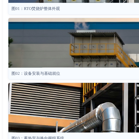
图01：RTO焚烧炉整体外观
图02：设备安装与基础就位
图03：蓄热室与换向阀组系统