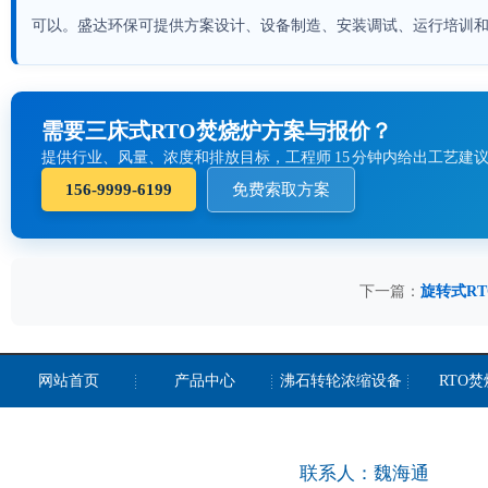
可以。盛达环保可提供方案设计、设备制造、安装调试、运行培训
需要三床式RTO焚烧炉方案与报价？
提供行业、风量、浓度和排放目标，工程师 15 分钟内给出工艺建
156-9999-6199
免费索取方案
下一篇：
旋转式R
网站首页
产品中心
沸石转轮浓缩设备
RTO
联系人：魏海通