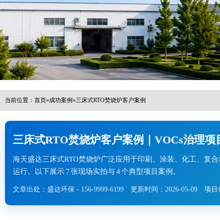
当前位置：
首页
»
成功案例
»
三床式RTO焚烧炉客户案例
三床式RTO焚烧炉客户案例｜VOCs治理项
海天盛达三床式RTO焚烧炉广泛应用于印刷、涂装、化工、复
运行。以下展示 7 张现场实拍与 4 个典型项目案例。
文章出处：盛达环保 - 156-9999-6199
更新时间：2026-05-09
项目